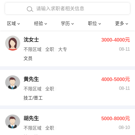
在校学生工作经验
本科
行政后勤
建筑装潢
确定
区域
经验
学历
职位
更多
三年以上工作经验
硕士
销售岗位
教师
沈女士
3000-4000元
四年以上工作经验
博士
文员
护士
08-11
不限区域
全职
大专
五年以上工作经验
财务会计
传单派发
文员
十年以上工作经验
超市零售
促销导购
黄先生
4000-5000元
网络IT
保健按摩
08-11
不限区域
全职
技工/普工
快递员
前台接待
收银员
技术员/工程师
胡先生
5000-8000元
08-10
水电/机修
部门经理
不限区域
全职